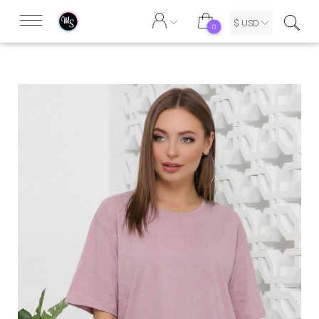
$ USD
0