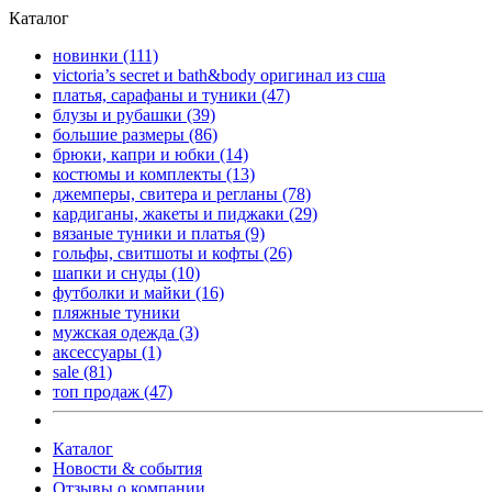
Каталог
новинки
(111)
victoria’s secret и bath&body оригинал из сша
платья, сарафаны и туники
(47)
блузы и рубашки
(39)
большие размеры
(86)
брюки, капри и юбки
(14)
костюмы и комплекты
(13)
джемперы, свитера и регланы
(78)
кардиганы, жакеты и пиджаки
(29)
вязаные туники и платья
(9)
гольфы, свитшоты и кофты
(26)
шапки и снуды
(10)
футболки и майки
(16)
пляжные туники
мужская одежда
(3)
аксессуары
(1)
sale
(81)
топ продаж
(47)
Каталог
Новости & события
Отзывы о компании