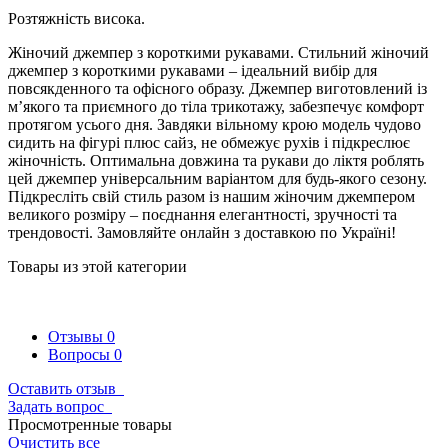
Розтяжність висока.
Жіночий джемпер з короткими рукавами. Стильний жіночий
джемпер з короткими рукавами – ідеальний вибір для
повсякденного та офісного образу. Джемпер виготовлений із
м’якого та приємного до тіла трикотажу, забезпечує комфорт
протягом усього дня. Завдяки вільному крою модель чудово
сидить на фігурі плюс сайз, не обмежує рухів і підкреслює
жіночність. Оптимальна довжина та рукави до ліктя роблять
цей джемпер універсальним варіантом для будь-якого сезону.
Підкресліть свій стиль разом із нашим жіночим джемпером
великого розміру – поєднання елегантності, зручності та
трендовості. Замовляйте онлайн з доставкою по Україні!
Товары из этой категории
Отзывы
0
Вопросы
0
Оставить отзыв
Задать вопрос
Просмотренные товары
Очистить все