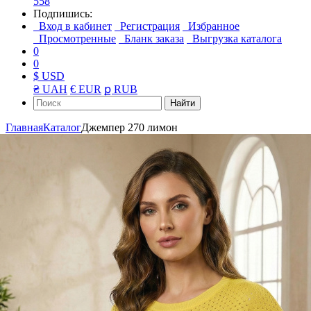
558
Подпишись:
Вход в кабинет
Регистрация
Избранное
Просмотренные
Бланк заказа
Выгрузка каталога
0
0
$ USD
₴ UAH
€ EUR
ք RUB
Найти
Главная
Каталог
Джемпер 270 лимон