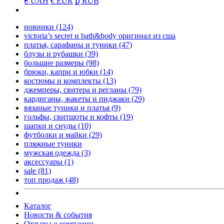
₴ UAH
€ EUR
ք RUB
новинки
(124)
victoria’s secret и bath&body оригинал из сша
платья, сарафаны и туники
(47)
блузы и рубашки
(39)
большие размеры
(98)
брюки, капри и юбки
(14)
костюмы и комплекты
(13)
джемперы, свитера и регланы
(79)
кардиганы, жакеты и пиджаки
(29)
вязаные туники и платья
(9)
гольфы, свитшоты и кофты
(19)
шапки и снуды
(10)
футболки и майки
(29)
пляжные туники
мужская одежда
(3)
аксессуары
(1)
sale
(81)
топ продаж
(48)
Каталог
Новости & события
Отзывы о компании