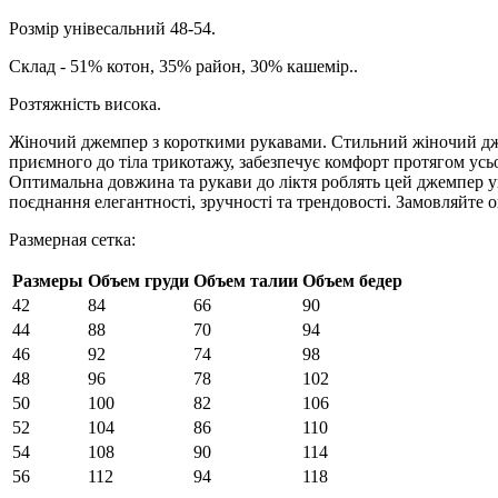
Розмір унівесальний 48-54.
Склад - 51% котон, 35% район, 30% кашемір..
Розтяжність висока.
Жіночий джемпер з короткими рукавами. Стильний жіночий джем
приємного до тіла трикотажу, забезпечує комфорт протягом усьо
Оптимальна довжина та рукави до ліктя роблять цей джемпер ун
поєднання елегантності, зручності та трендовості. Замовляйте 
Размерная сетка:
Размеры
Объем груди
Объем талии
Объем бедер
42
84
66
90
44
88
70
94
46
92
74
98
48
96
78
102
50
100
82
106
52
104
86
110
54
108
90
114
56
112
94
118