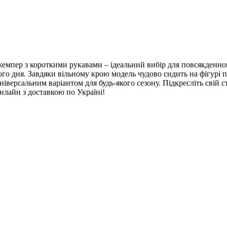
пер з короткими рукавами – ідеальний вибір для повсякденного
го дня. Завдяки вільному крою модель чудово сидить на фігурі п
іверсальним варіантом для будь-якого сезону. Підкресліть свій 
онлайн з доставкою по Україні!