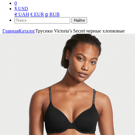
0
$ USD
₴ UAH
€ EUR
ք RUB
Найти
Главная
Каталог
Трусики Victoria’s Secret черные хлопковые