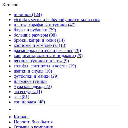
Каталог
новинки
(124)
victoria’s secret и bath&body оригинал из сша
платья, сарафаны и туники
(47)
блузы и рубашки
(39)
большие размеры
(98)
брюки, капри и юбки
(14)
костюмы и комплекты
(13)
джемперы, свитера и регланы
(79)
кардиганы, жакеты и пиджаки
(29)
вязаные туники и платья
(9)
гольфы, свитшоты и кофты
(19)
шапки и снуды
(10)
футболки и майки
(29)
пляжные туники
мужская одежда
(3)
аксессуары
(1)
sale
(81)
топ продаж
(48)
Каталог
Новости & события
Отзывы о компании