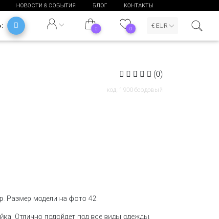
НОВОСТИ & СОБЫТИЯ
БЛОГ
КОНТАКТЫ
Ь:
€ EUR
0
0
(0)
код: 1900 бордовый
р. Размер модели на фото 42.
йка. Отлично подойдет под все виды одежды.