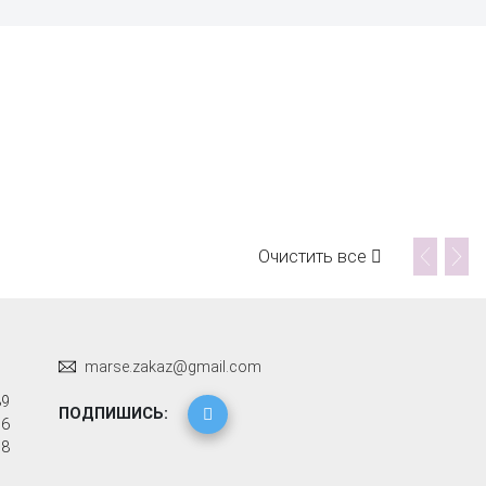
Очистить все
marse.zakaz@gmail.com
89
ПОДПИШИСЬ:
96
58