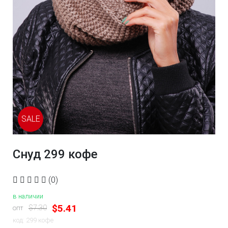
SALE
Снуд 299 кофе
(0)
в наличии
$5.41
$7.30
опт
код: 299 кофе