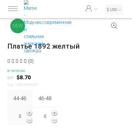
$ USD
NEW
Платье 1892 желтый
(0)
в наличии
$8.70
опт
код: 1892 желтый
44-46
46-48