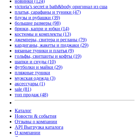
новинки
(124)
victoria’s secret и bath&body оригинал из сша
платья, сарафаны и туники
(47)
блузы и рубашки
(39)
большие размеры
(98)
брюки, капри и юбки
(14)
костюмы и комплекты
(13)
джемперы, свитера и регланы
(79)
кардиганы, жакеты и пиджаки
(29)
вязаные туники и платья
(9)
гольфы, свитшоты и кофты
(19)
шапки и снуды
(10)
футболки и майки
(29)
пляжные туники
мужская одежда
(3)
аксессуары
(1)
sale
(81)
топ продаж
(48)
Каталог
Новости & события
Отзывы о компании
API Выгрузка каталога
О компании