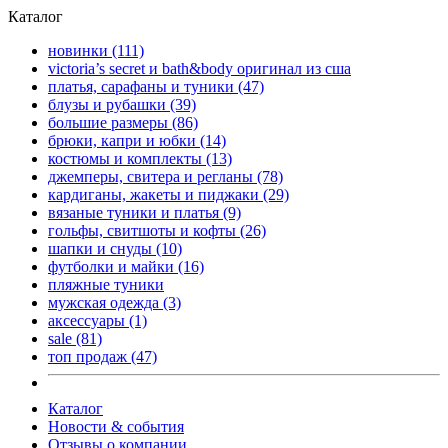
Каталог
новинки
(111)
victoria’s secret и bath&body оригинал из сша
платья, сарафаны и туники
(47)
блузы и рубашки
(39)
большие размеры
(86)
брюки, капри и юбки
(14)
костюмы и комплекты
(13)
джемперы, свитера и регланы
(78)
кардиганы, жакеты и пиджаки
(29)
вязаные туники и платья
(9)
гольфы, свитшоты и кофты
(26)
шапки и снуды
(10)
футболки и майки
(16)
пляжные туники
мужская одежда
(3)
аксессуары
(1)
sale
(81)
топ продаж
(47)
Каталог
Новости & события
Отзывы о компании