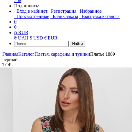
558
Подпишись:
Вход в кабинет
Регистрация
Избранное
Просмотренные
Бланк заказа
Выгрузка каталога
0
0
ք RUB
₴ UAH
$ USD
€ EUR
Найти
Главная
Каталог
Платья, сарафаны и туники
Платье 1889
черный
TOP