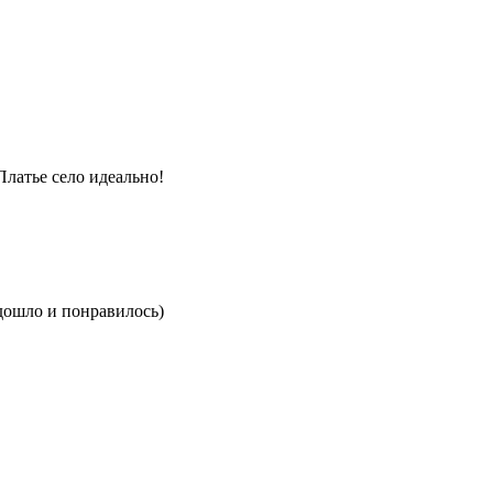
Платье село идеально!
одошло и понравилось)