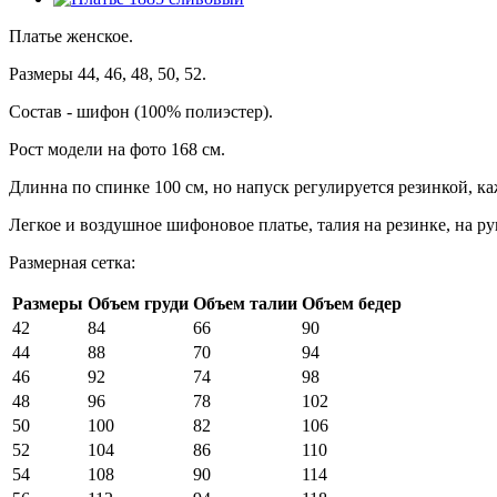
Платье женское.
Размеры 44, 46, 48, 50, 52.
Состав - шифон (100% полиэстер).
Рост модели на фото 168 см.
Длинна по спинке 100 см, но напуск регулируется резинкой, к
Легкое и воздушное шифоновое платье, талия на резинке, на р
Размерная сетка:
Размеры
Объем груди
Объем талии
Объем бедер
42
84
66
90
44
88
70
94
46
92
74
98
48
96
78
102
50
100
82
106
52
104
86
110
54
108
90
114