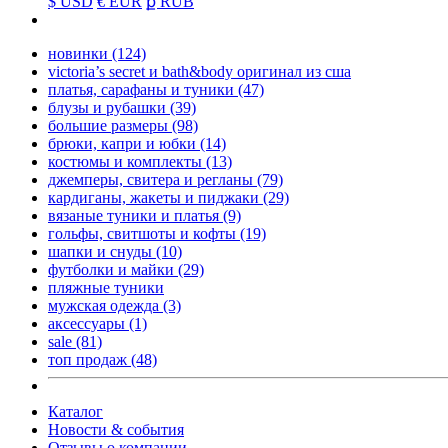
$ USD
€ EUR
ք RUB
новинки
(124)
victoria’s secret и bath&body оригинал из сша
платья, сарафаны и туники
(47)
блузы и рубашки
(39)
большие размеры
(98)
брюки, капри и юбки
(14)
костюмы и комплекты
(13)
джемперы, свитера и регланы
(79)
кардиганы, жакеты и пиджаки
(29)
вязаные туники и платья
(9)
гольфы, свитшоты и кофты
(19)
шапки и снуды
(10)
футболки и майки
(29)
пляжные туники
мужская одежда
(3)
аксессуары
(1)
sale
(81)
топ продаж
(48)
Каталог
Новости & события
Отзывы о компании