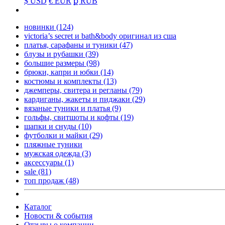
$ USD
€ EUR
ք RUB
новинки
(124)
victoria’s secret и bath&body оригинал из сша
платья, сарафаны и туники
(47)
блузы и рубашки
(39)
большие размеры
(98)
брюки, капри и юбки
(14)
костюмы и комплекты
(13)
джемперы, свитера и регланы
(79)
кардиганы, жакеты и пиджаки
(29)
вязаные туники и платья
(9)
гольфы, свитшоты и кофты
(19)
шапки и снуды
(10)
футболки и майки
(29)
пляжные туники
мужская одежда
(3)
аксессуары
(1)
sale
(81)
топ продаж
(48)
Каталог
Новости & события
Отзывы о компании