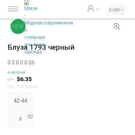
$ USD
NEW
Блуза 1793 черный
(0)
в наличии
$6.35
опт
код: 1793 черный
42-44