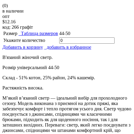
(0)
в наличии
опт
$12.16
код: 266 графіт
Размер
Таблица размеров
44-50
Укажите количество
Добавить в корзину
добавить в избранное
В'язаний жіночий светр.
Розмір універсальний 44-50
Склад - 51% котон, 25% район, 24% кашемір.
Растяжність висока.
М’який в’язаний светр — ідеальний вибір для прохолодного
сезону. Модель виконана з приємної на дотик пряжі, яка
забезпечує комфорт і тепло протягом усього дня. Светр чудово
поєднується з джинсами, спідницями чи класичними
брюками, підходить як для щоденного носіння, так і для
затишних вихідних. Переваги: светр, який легко поєднувати з
джинсами, спідницями чи штанами комфортний крій, що