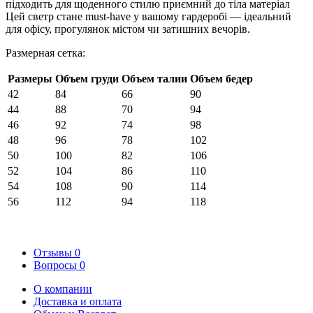
підходить для щоденного стилю приємний до тіла матеріал
Цей светр стане must-have у вашому гардеробі — ідеальний
для офісу, прогулянок містом чи затишних вечорів.
Размерная сетка:
Размеры
Объем груди
Объем талии
Объем бедер
42
84
66
90
44
88
70
94
46
92
74
98
48
96
78
102
50
100
82
106
52
104
86
110
54
108
90
114
56
112
94
118
Отзывы
0
Вопросы
0
О компании
Доставка и оплата