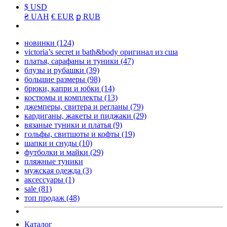
$ USD
₴ UAH
€ EUR
ք RUB
новинки
(124)
victoria’s secret и bath&body оригинал из сша
платья, сарафаны и туники
(47)
блузы и рубашки
(39)
большие размеры
(98)
брюки, капри и юбки
(14)
костюмы и комплекты
(13)
джемперы, свитера и регланы
(79)
кардиганы, жакеты и пиджаки
(29)
вязаные туники и платья
(9)
гольфы, свитшоты и кофты
(19)
шапки и снуды
(10)
футболки и майки
(29)
пляжные туники
мужская одежда
(3)
аксессуары
(1)
sale
(81)
топ продаж
(48)
Каталог