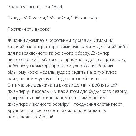
Розмір унівесальний 48-54.
Склад - 51% котон, 35% район, 30% кашемір..
Розтяжність висока.
Жіночий джемпер з короткими рукавами. Стильний
жіночий джемпер з короткими рукавами – ідеальний вибір
для повсякденного та офісного образу. Джемпер
виготовлений із м’якого та приємного до тіла трикотажу,
забезпечує комфорт протягом усього дня. Завдяки
вільному крою модель чудово сидить на фігурі плюс
сайз, не обмежує рухів і підкреслює жіночність.
Оптимальна довжина та рукави до ліктя роблять цей
джемпер універсальним варіантом для будь-якого сезону.
Підкресліть свій стиль разом із нашим жіночим
джемпером великого розміру – поєднання елегантності,
зручності та трендовості. Замовляйте онлайн з
доставкою по Україні!