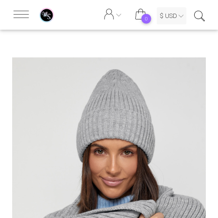
$ USD
0