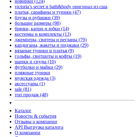
новинки
(124)
victoria’s secret и bath&body оригинал из сша
платья, сарафаны и туники
(47)
блузы и рубашки
(39)
большие размеры
(98)
брюки, капри и юбки
(14)
костюмы и комплекты
(13)
джемперы, свитера и регланы
(79)
кардиганы, жакеты и пиджаки
(29)
вязаные туники и платья
(9)
гольфы, свитшоты и кофты
(19)
шапки и снуды
(10)
футболки и майки
(29)
пляжные туники
мужская одежда
(3)
аксессуары
(1)
sale
(81)
топ продаж
(48)
Каталог
Новости & события
Отзывы о компании
API Выгрузка каталога
О компании