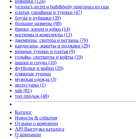
новинки
(124)
victoria’s secret и bath&body оригинал из сша
платья, сарафаны и туники
(47)
блузы и рубашки
(39)
большие размеры
(98)
брюки, капри и юбки
(14)
костюмы и комплекты
(13)
джемперы, свитера и регланы
(79)
кардиганы, жакеты и пиджаки
(29)
вязаные туники и платья
(9)
гольфы, свитшоты и кофты
(19)
шапки и снуды
(10)
футболки и майки
(29)
пляжные туники
мужская одежда
(3)
аксессуары
(1)
sale
(81)
топ продаж
(48)
Каталог
Новости & события
Отзывы о компании
API Выгрузка каталога
О компании