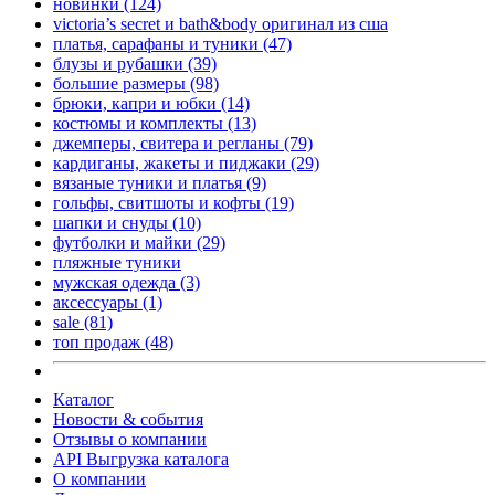
новинки
(124)
victoria’s secret и bath&body оригинал из сша
платья, сарафаны и туники
(47)
блузы и рубашки
(39)
большие размеры
(98)
брюки, капри и юбки
(14)
костюмы и комплекты
(13)
джемперы, свитера и регланы
(79)
кардиганы, жакеты и пиджаки
(29)
вязаные туники и платья
(9)
гольфы, свитшоты и кофты
(19)
шапки и снуды
(10)
футболки и майки
(29)
пляжные туники
мужская одежда
(3)
аксессуары
(1)
sale
(81)
топ продаж
(48)
Каталог
Новости & события
Отзывы о компании
API Выгрузка каталога
О компании