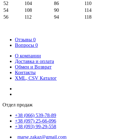
52
104
86
110
54
108
90
114
56
112
94
118
Отзывы
0
Вопросы
0
О компании
Доставка и оплата
Обмен и Возврат
Контакты
XML, CSV Каталог
Отдел продаж
+38 (066) 539-78-89
+38 (097) 25-66-096
+38 (093) 99-29-558
marse.zakaz@gmail.com