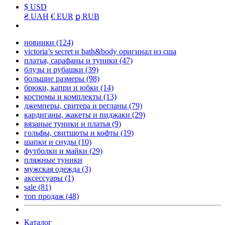
$ USD
₴ UAH
€ EUR
ք RUB
новинки
(124)
victoria’s secret и bath&body оригинал из сша
платья, сарафаны и туники
(47)
блузы и рубашки
(39)
большие размеры
(98)
брюки, капри и юбки
(14)
костюмы и комплекты
(13)
джемперы, свитера и регланы
(79)
кардиганы, жакеты и пиджаки
(29)
вязаные туники и платья
(9)
гольфы, свитшоты и кофты
(19)
шапки и снуды
(10)
футболки и майки
(29)
пляжные туники
мужская одежда
(3)
аксессуары
(1)
sale
(81)
топ продаж
(48)
Каталог