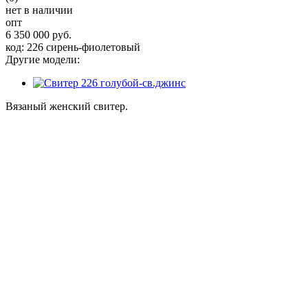
нет в наличии
опт
6 350 000 руб.
код: 226 сирень-фиолетовый
Другие модели:
Вязаный женский свитер.
Размер универсальный 44-52.
Состав - 50% шерсть 50% акрил.
Рост модели на фото 168 см, размер 44.
Удобный стильный свитер, воротник стойка, красивые
элементы вязки. Идеальный выбор в холодную пору года.
Товары из этой категории
Отзывы
0
Вопросы
0