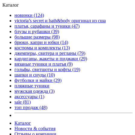
Каталог
новинки
(124)
victoria’s secret и bath&body оригинал из сша
платья, сарафаны и туники
(47)
блузы и рубашки
(39)
большие размеры
(98)
брюки, капри и юбки
(14)
костюмы и комплекты
(13)
джемперы, свитера и регланы
(79)
кардиганы, жакеты и пиджаки
(29)
вязаные туники и платья
(9)
гольфы, свитшоты и кофты
(19)
шапки и снуды
(10)
футболки и майки
(29)
пляжные туники
мужская одежда
(3)
аксессуары
(1)
sale
(81)
топ продаж
(48)
Каталог
Новости & события
Отзывы о компании