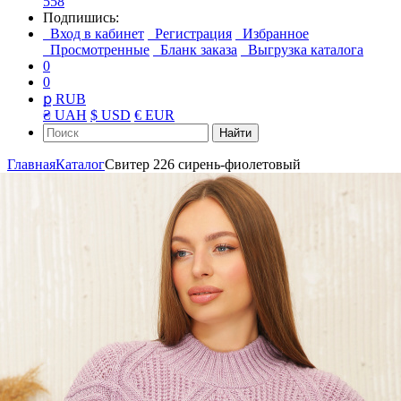
558
Подпишись:
Вход в кабинет
Регистрация
Избранное
Просмотренные
Бланк заказа
Выгрузка каталога
0
0
ք RUB
₴ UAH
$ USD
€ EUR
Найти
Главная
Каталог
Свитер 226 сирень-фиолетовый