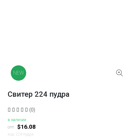
NEW
Свитер 224 пудра
(0)
в наличии
$16.08
опт
код: 224 пудра