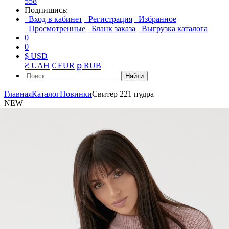
558
Подпишись:
Вход в кабинет
Регистрация
Избранное
Просмотренные
Бланк заказа
Выгрузка каталога
0
0
$ USD
₴ UAH
€ EUR
ք RUB
Найти
Главная
Каталог
Новинки
Свитер 221 пудра
NEW