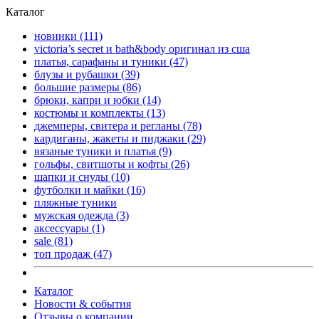
Каталог
новинки
(111)
victoria’s secret и bath&body оригинал из сша
платья, сарафаны и туники
(47)
блузы и рубашки
(39)
большие размеры
(86)
брюки, капри и юбки
(14)
костюмы и комплекты
(13)
джемперы, свитера и регланы
(78)
кардиганы, жакеты и пиджаки
(29)
вязаные туники и платья
(9)
гольфы, свитшоты и кофты
(26)
шапки и снуды
(10)
футболки и майки
(16)
пляжные туники
мужская одежда
(3)
аксессуары
(1)
sale
(81)
топ продаж
(47)
Каталог
Новости & события
Отзывы о компании