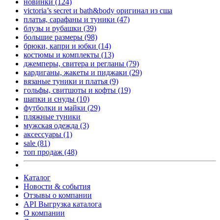
новинки
(124)
victoria’s secret и bath&body оригинал из сша
платья, сарафаны и туники
(47)
блузы и рубашки
(39)
большие размеры
(98)
брюки, капри и юбки
(14)
костюмы и комплекты
(13)
джемперы, свитера и регланы
(79)
кардиганы, жакеты и пиджаки
(29)
вязаные туники и платья
(9)
гольфы, свитшоты и кофты
(19)
шапки и снуды
(10)
футболки и майки
(29)
пляжные туники
мужская одежда
(3)
аксессуары
(1)
sale
(81)
топ продаж
(48)
Каталог
Новости & события
Отзывы о компании
API Выгрузка каталога
О компании