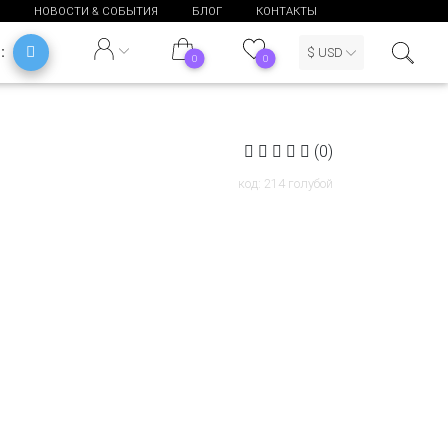
НОВОСТИ & СОБЫТИЯ
БЛОГ
КОНТАКТЫ
Ь:
$ USD
0
0
(0)
код: 214 голубой