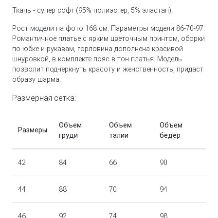
Ткань - супер софт (95% полиэстер, 5% эластан).
Рост модели на фото 168 см. Параметры модели 86-70-97.
Романтичное платье с ярким цветочным принтом, оборки
по юбке и рукавам, горловина дополнена красивой
шнуровкой, в комплекте пояс в тон платья. Модель
позволит подчеркнуть красоту и женственность, придаст
образу шарма.
Размерная сетка:
Объем
Объем
Объем
Размеры
груди
талии
бедер
42
84
66
90
44
88
70
94
46
92
74
98