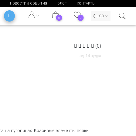
НОВОСТИ & СОБЫТИЯ
БЛОГ
КОНТАКТЫ
Ь:
$ USD
0
0
(0)
код: 14 пудра
а на пуговицах. Красивые элементы вязки