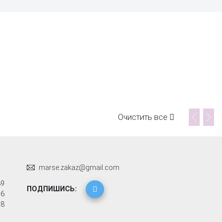
Очистить все
marse.zakaz@gmail.com
89
ПОДПИШИСЬ:
96
58