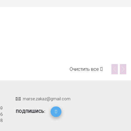
Очистить все
marse.zakaz@gmail.com
89
ПОДПИШИСЬ:
96
58