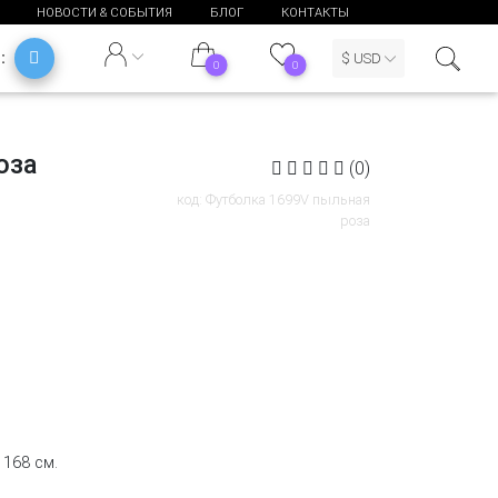
НОВОСТИ & СОБЫТИЯ
БЛОГ
КОНТАКТЫ
Ь:
$ USD
0
0
оза
(0)
код: Футболка 1699V пыльная
роза
 168 см.