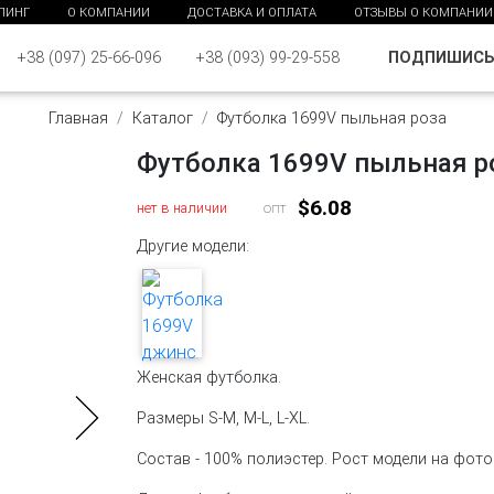
ПИНГ
О КОМПАНИИ
ДОСТАВКА И ОПЛАТА
ОТЗЫВЫ О КОМПАНИИ
ПОДПИШИС
+38 (097) 25-66-096
+38 (093) 99-29-558
Главная
Каталог
Футболка 1699V пыльная роза
Футболка 1699V пыльная р
$6.08
нет в наличии
опт
Другие модели:
Женская футболка.
Размеры S-M, M-L, L-XL.
Состав - 100% полиэстер. Рост модели на фото