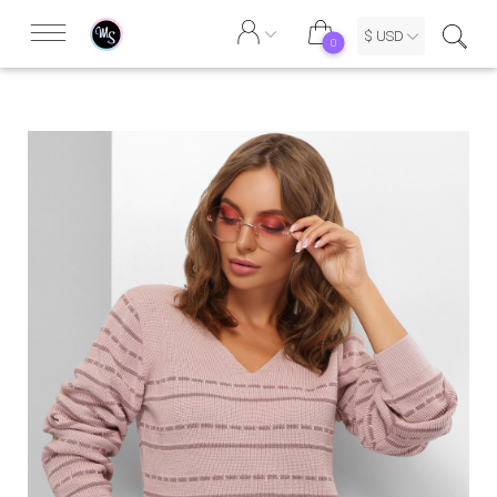
$ USD
0