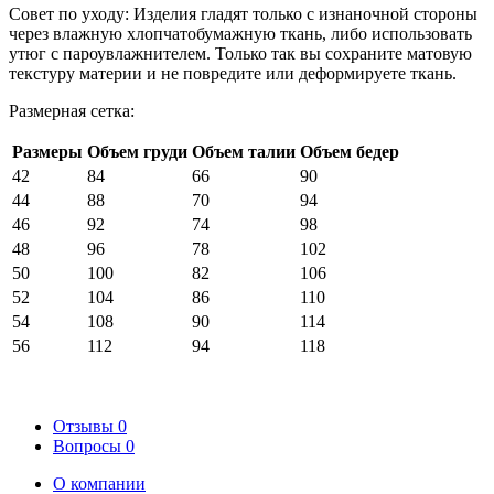
Совет по уходу: Изделия гладят только с изнаночной стороны
через влажную хлопчатобумажную ткань, либо использовать
утюг с пароувлажнителем. Только так вы сохраните матовую
текстуру материи и не повредите или деформируете ткань.
Размерная сетка:
Размеры
Объем груди
Объем талии
Объем бедер
42
84
66
90
44
88
70
94
46
92
74
98
48
96
78
102
50
100
82
106
52
104
86
110
54
108
90
114
56
112
94
118
Отзывы
0
Вопросы
0
О компании