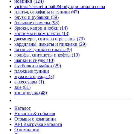
новинки
(124)
victoria’s secret и bath&body оригинал из сша
платья, сарафаны и туники
(47)
блузы и рубашки
(39)
большие размеры
(98)
брюки, капри и юбки
(14)
костюмы и комплекты
(13)
джемперы, свитера и регланы
(79)
кардиганы, жакеты и пиджаки
(29)
вязаные туники и платья
(9)
гольфы, свитшоты и кофты
(19)
шапки и снуды
(10)
футболки и майки
(29)
пляжные туники
мужская одежда
(3)
аксессуары
(1)
sale
(81)
топ продаж
(48)
Каталог
Новости & события
Отзывы о компании
API Выгрузка каталога
О компании