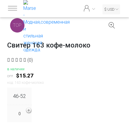
$ USD
TOP
Свитер 163 кофе-молоко
(0)
в наличии
$15.27
опт
код: 163 кофе-молоко
46-52