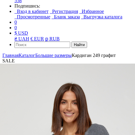
558
Подпишись:
Вход в кабинет
Регистрация
Избранное
Просмотренные
Бланк заказа
Выгрузка каталога
0
0
$ USD
₴ UAH
€ EUR
ք RUB
Найти
Главная
Каталог
Большие размеры
Кардиган 249 графит
SALE