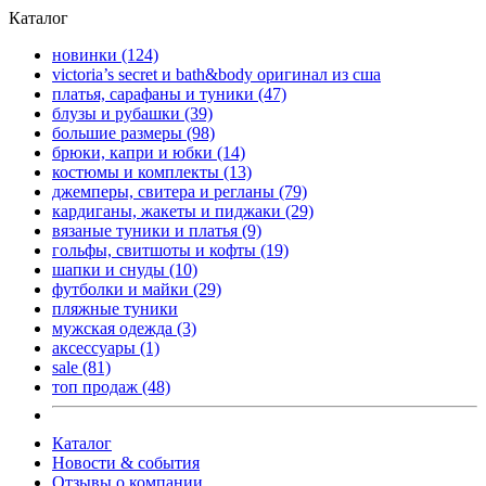
Каталог
новинки
(124)
victoria’s secret и bath&body оригинал из сша
платья, сарафаны и туники
(47)
блузы и рубашки
(39)
большие размеры
(98)
брюки, капри и юбки
(14)
костюмы и комплекты
(13)
джемперы, свитера и регланы
(79)
кардиганы, жакеты и пиджаки
(29)
вязаные туники и платья
(9)
гольфы, свитшоты и кофты
(19)
шапки и снуды
(10)
футболки и майки
(29)
пляжные туники
мужская одежда
(3)
аксессуары
(1)
sale
(81)
топ продаж
(48)
Каталог
Новости & события
Отзывы о компании