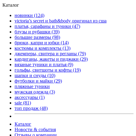
Каталог
новинки
(124)
victoria’s secret и bath&body оригинал из сша
платья, сарафаны и туники
(47)
блузы и рубашки
(39)
большие размеры
(98)
брюки, капри и юбки
(14)
костюмы и комплекты
(13)
джемперы, свитера и регланы
(79)
кардиганы, жакеты и пиджаки
(29)
вязаные туники и платья
(9)
гольфы, свитшоты и кофты
(19)
шапки и снуды
(10)
футболки и майки
(29)
пляжные туники
мужская одежда
(3)
аксессуары
(1)
sale
(81)
топ продаж
(48)
Каталог
Новости & события
Отзывы о компании