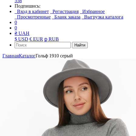
558
Подпишись:
Вход в кабинет
Регистрация
Избранное
Просмотренные
Бланк заказа
Выгрузка каталога
0
0
₴ UAH
$ USD
€ EUR
ք RUB
Найти
Главная
Каталог
Гольф 1910 серый