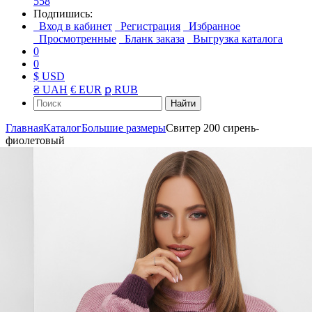
558
Подпишись:
Вход в кабинет
Регистрация
Избранное
Просмотренные
Бланк заказа
Выгрузка каталога
0
0
$ USD
₴ UAH
€ EUR
ք RUB
Найти
Главная
Каталог
Большие размеры
Свитер 200 сирень-
фиолетовый