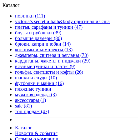
Каталог
новинки
(111)
victoria’s secret и bath&body оригинал из сша
платья, сарафаны и туники
(47)
блузы и рубашки
(39)
большие размеры
(86)
брюки, капри и юбки
(14)
костюмы и комплекты
(13)
джемперы, свитера и регланы
(78)
кардиганы, жакеты и пиджаки
(29)
вязаные туники и платья
(9)
гольфы, свитшоты и кофты
(26)
шапки и снуды
(10)
футболки и майки
(16)
пляжные туники
мужская одежда
(3)
аксессуары
(1)
sale
(81)
топ продаж
(47)
Каталог
Новости & события
Отзывы о компании