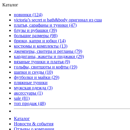
Каталог
новинки
(124)
victoria’s secret и bath&body оригинал из сша
платья, сарафаны и туники
(47)
блузы и рубашки
(39)
большие размеры
(98)
брюки, капри и юбки
(14)
костюмы и комплекты
(13)
джемперы, свитера и регланы
(79)
кардиганы, жакеты и пиджаки
(29)
вязаные туники и платья
(9)
гольфы, свитшоты и кофты
(19)
шапки и снуды
(10)
футболки и майки
(29)
пляжные туники
мужская одежда
(3)
аксессуары
(1)
sale
(81)
топ продаж
(48)
Каталог
Новости & события
Отзывы о компании