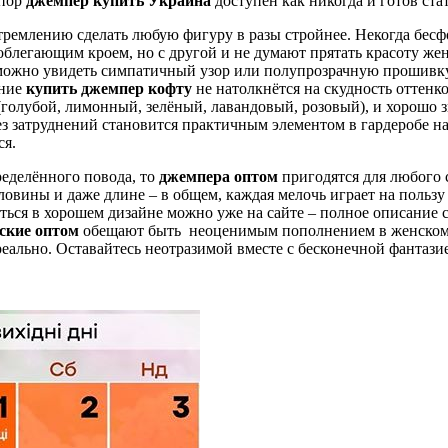
 пор
джемпер купить Украина
доступен как никогда и готов ст
 стремлению сделать любую фигуру в разы стройнее. Некогда бес
блегающим кроем, но с другой и не думают прятать красоту жен
можно увидеть симпатичный узор или полупрозрачную прошивку
ение
купить джемпер кофту
не натолкнётся на скудность оттенк
голубой, лимонный, зелёный, лавандовый, розовый), и хорошо з
ез затруднений становится практичным элементом в гардеробе на
ся.
ределённого повода, то
джемпера оптом
пригодятся для любого
рловины и даже длине – в общем, каждая мелочь играет на польз
ться в хорошем дизайне можно уже на сайте – полное описание 
ские оптом
обещают быть неоценимым пополнением в женском г
реально. Оставайтесь неотразимой вместе с бесконечной фантазие