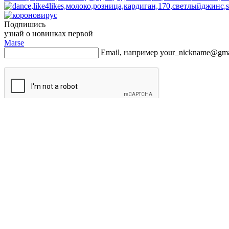
Подпишись
узнай о новинках первой
Marse
Email, например your_nickname@gma
Подписаться
Новинки
Показать все
О компании
Доставка и оплата
Обмен и Возврат
Контакты
XML, CSV Каталог