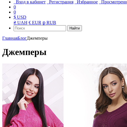
Вход в кабинет
Регистрация
Избранное
Просмотрен
0
0
$ USD
₴ UAH
€ EUR
ք RUB
Найти
Главная
Блог
Джемперы
Джемперы