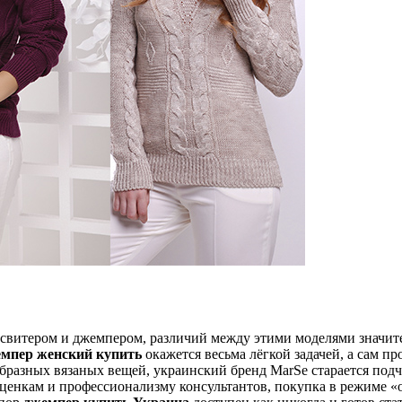
свитером и джемпером, различий между этими моделями значител
мпер женский купить
окажется весьма лёгкой задачей, а сам п
образных вязаных вещей, украинский бренд MarSe старается по
ценкам и профессионализму консультантов, покупка в режиме «о