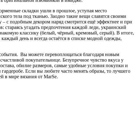
ать оригинальной изюминкой в имидже.
форменные складки ушли в прошлое, уступая место
ского тела под тканью. Заодно такие вещи славятся своими
 – с подобным декором наряд смотрится ещё эффектнее и при
ов: стараясь угадать предпочтения каждой леди, украинский
накомую классику (белый, чёрный, кремовый, серый). В итоге,
 каждый день и всегда остаётся в списке модной одежды,
 события. Вы можете перевоплощаться благодаря новым
у счастливой покупательнице. Безупречное чувство вкуса у
состава, обилие размеров, самые удобные условия покупки и
ардеробе. Если вы любите часто менять образы, то лучшего
й в мире вязания от MarSe.