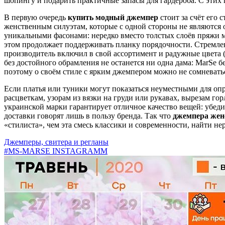
шопингу и подарить практичные запасы для гардероба. С этих
В первую очередь
купить модный джемпер
стоит за счёт его
женственным силуэтам, которые с одной стороны не являются о
уникальными фасонами: нередко вместо толстых слоёв пряжи 
этом продолжает поддерживать планку порядочности. Стремл
производитель включил в свой ассортимент и радужные цвета (
без достойного обрамления не останется ни одна дама: MarSe б
поэтому о своём стиле с ярким джемпером можно не сомневать
Если платья или туники могут показаться неуместными для оп
расцветкам, узорам из вязки на груди или рукавах, вырезам го
украинской марки гарантирует отличное качество вещей: убеди
доставки говорят лишь в пользу бренда. Так что
джемпера жен
«стилиста», чем эта смесь классики и современности, найти не
Джемперы, свитера и регланы
#MS-MARSE INSTAGRAMM