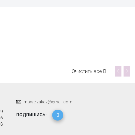
Очистить все
marse.zakaz@gmail.com
89
ПОДПИШИСЬ:
96
58