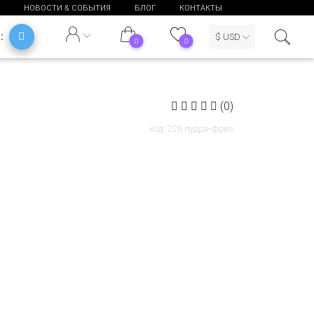
НОВОСТИ & СОБЫТИЯ
БЛОГ
КОНТАКТЫ
Ь:
$ USD
0
0
(0)
код: 226 пудра-фрез