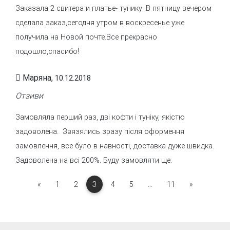
Заказала 2 свитера и платье- тунику .В пятницу вечером
сделала заказ,сегодня утром в воскресенье уже
получила на Новой почте.Все прекрасно
подошло,спасибо!
Маряна,
10.12.2018
Отзиви
Замовляла перший раз, дві кофти і туніку, якістю
задоволена. Звязялись зразу після оформення
замовлення, все було в навності, доставка дуже швидка.
Задоволена на всі 200%. Буду замовляти ще.
Previous
Next
«
1
2
3
4
5
...
11
»