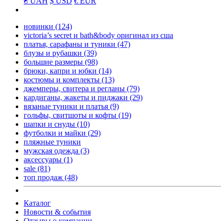
₴ UAH
$ USD
€ EUR
новинки
(124)
victoria’s secret и bath&body оригинал из сша
платья, сарафаны и туники
(47)
блузы и рубашки
(39)
большие размеры
(98)
брюки, капри и юбки
(14)
костюмы и комплекты
(13)
джемперы, свитера и регланы
(79)
кардиганы, жакеты и пиджаки
(29)
вязаные туники и платья
(9)
гольфы, свитшоты и кофты
(19)
шапки и снуды
(10)
футболки и майки
(29)
пляжные туники
мужская одежда
(3)
аксессуары
(1)
sale
(81)
топ продаж
(48)
Каталог
Новости & события
Отзывы о компании